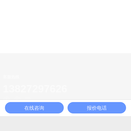
客服热线
13827297626
在线咨询
报价电话
广东省东莞市黄江镇田美工业区