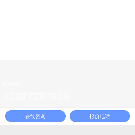
客服热线
13827297626
在线咨询
报价电话
广东省东莞市黄江镇田美工业区